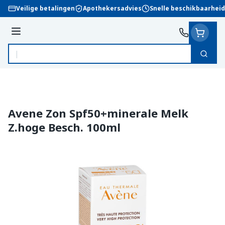
Ga naar de inhoud
Veilige betalingen
Apothekersadvies
Snelle beschikbaarheid
Menu
Zoek
Product, merk, categorie...
Avene Zon Spf50+minerale Melk
Z.hoge Besch. 100ml