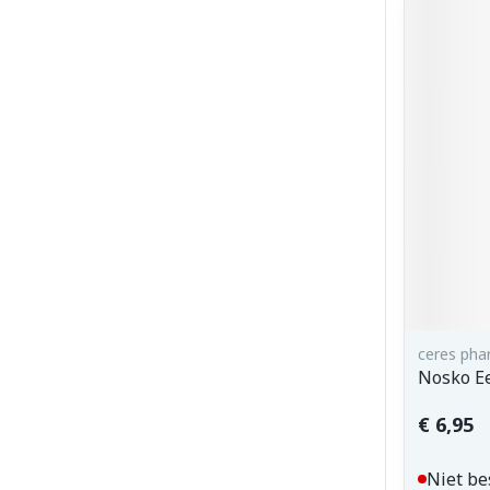
ceres ph
Nosko Ee
€ 6,95
Niet be