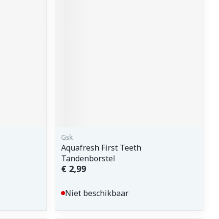
erende
Parfums en
geurproducten
Gsk
Aquafresh First Teeth
CBD
Tandenborstel
€ 2,99
Niet beschikbaar