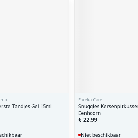
arma
Eureka Care
rste Tandjes Gel 15ml
Snuggies Kersenpitkusse
Eenhoorn
€ 22,99
schikbaar
Niet beschikbaar