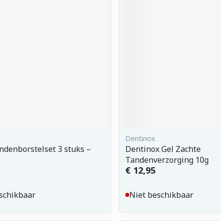
orging
Supplementen
Insectenw
middelen
n
Mondmaskers
issen
 -
uid
d
Dentinox
denborstelset 3 stuks –
Dentinox Gel Zachte
Zelfbruiner
Scheren
Tandenverzorging 10g
€ 12,95
schikbaar
Niet beschikbaar