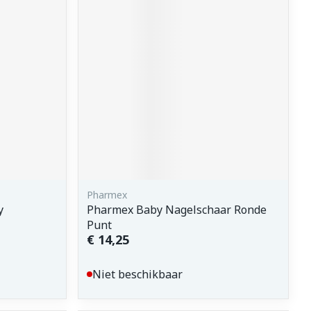
erende
Parfums en
geurproducten
Pharmex
y
Pharmex Baby Nagelschaar Ronde
CBD
Punt
€ 14,25
Niet beschikbaar