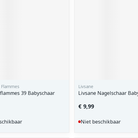
orging
Supplementen
Insectenw
middelen
n
Mondmaskers
issen
 -
uid
d
 Flammes
Livsane
flammes 39 Babyschaar
Livsane Nagelschaar Bab
Zelfbruiner
Scheren
€ 9,99
schikbaar
Niet beschikbaar