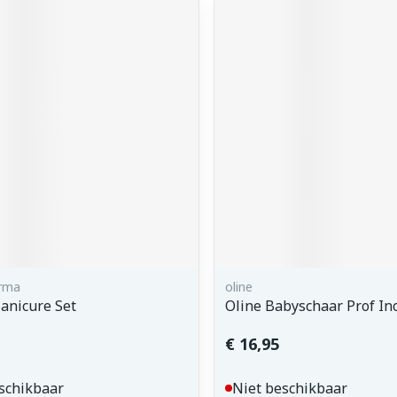
arma
oline
anicure Set
Oline Babyschaar Prof In
€ 16,95
schikbaar
Niet beschikbaar