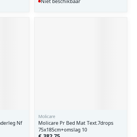
Niet beschikbaar
Molicare
nderleg Nf
Molicare Pr Bed Mat Text.7drops
75x185cm+omslag 10
€ 382,75