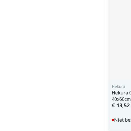
Hekura
Hekura O
40x60cm
€ 13,52
Niet be