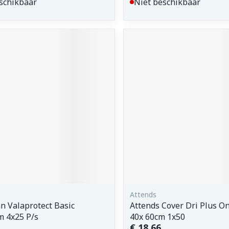
schikbaar
Niet beschikbaar
Attends
 Valaprotect Basic
Attends Cover Dri Plus O
m 4x25 P/s
40x 60cm 1x50
€ 18,66