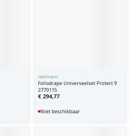
erende
Parfums en
geurproducten
Hartmann
Foliodrape Universeelset Protect 9
2770115
€ 294,77
CBD
Niet beschikbaar