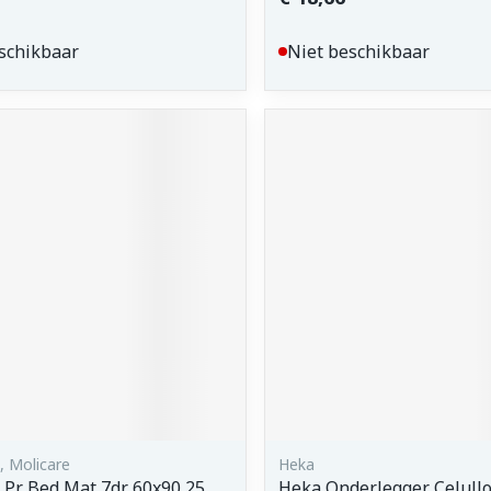
schikbaar
Niet beschikbaar
 Molicare
Heka
 Pr Bed Mat 7dr 60x90 25
Heka Onderlegger Celull