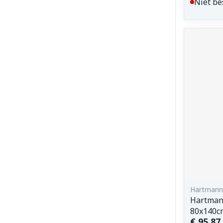
Niet be
Hartmann
Hartmann
80x140c
€ 95,87