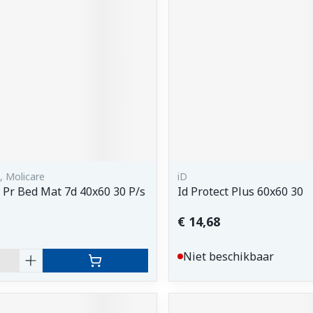
orging
Supplementen
Insectenw
middelen
n
Mondmaskers
issen
 -
uid
d
 Molicare
iD
 Pr Bed Mat 7d 40x60 30 P/s
Id Protect Plus 60x60 30
€ 14,68
Zelfbruiner
Scheren
Niet beschikbaar