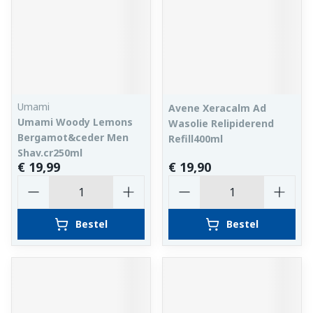
Umami
Avene Xeracalm Ad
Umami Woody Lemons
Wasolie Relipiderend
Bergamot&ceder Men
Refill400ml
Shav.cr250ml
€ 19,99
€ 19,90
Aantal
Aantal
Bestel
Bestel