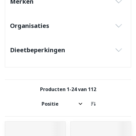
Merken
filter
Organisaties
filter
Dieetbeperkingen
filter
Producten
1
-
24
van
112
Sorteer op: