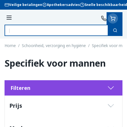
Ga naar de inhoud
Veilige betalingen
Apothekersadvies
Snelle beschikbaarheid
Menu
Zoek
Product, merk, categorie...
Home
/
Schoonheid, verzorging en hygiëne
/
Specifiek voor ma
Specifiek voor mannen
Filteren
Doorgaan naar productlijst
Prijs
filter