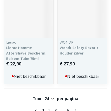
Lierac
WONDR
Lierac Homme
Wondr Safety Razor +
Aftershave Bescherm.
Houder Zilver
Balsem Tube 75ml
€ 22,90
€ 27,90
Niet beschikbaar
Niet beschikbaar
Toon
per pagina
Pagina's
U lees momenteel pagina
Pagina
Pagina
Pagina
1
2
3
...
5