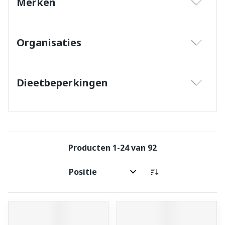
Merken
filter
Organisaties
filter
Dieetbeperkingen
filter
Producten
1
-
24
van
92
Sorteer op: