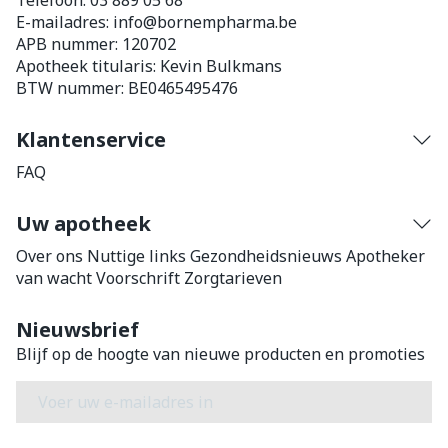
Telefoon:
03 889 05 68
E-mailadres:
info@
bornempharma.be
APB nummer:
120702
Apotheek titularis:
Kevin Bulkmans
BTW nummer:
BE0465495476
Klantenservice
FAQ
Uw apotheek
Over ons
Nuttige links
Gezondheidsnieuws
Apotheker
van wacht
Voorschrift
Zorgtarieven
Nieuwsbrief
Blijf op de hoogte van nieuwe producten en promoties
E-mail adres