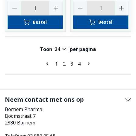
Aantal
Aantal
Bestel
Bestel
Toon
per pagina
Pagina's
U lees momenteel pagina
Pagina
Pagina
Pagina
1
2
3
4
Neem contact met ons op
Bornem Pharma
Boomstraat 7
2880
Bornem