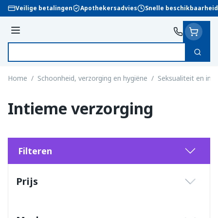
Ga naar de inhoud
Veilige betalingen
Apothekersadvies
Snelle beschikbaarheid
Menu
Zoek
Product, merk, categorie...
Home
/
Schoonheid, verzorging en hygiëne
/
Seksualiteit en int
Intieme verzorging
Filteren
Doorgaan naar productlijst
Prijs
filter