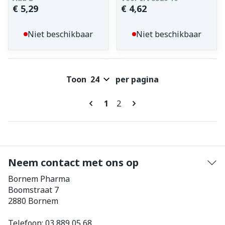
€ 5,29
€ 4,62
Niet beschikbaar
Niet beschikbaar
Toon
per pagina
Pagina's
U lees momenteel pagina
Pagina
1
2
Neem contact met ons op
Bornem Pharma
Boomstraat 7
2880
Bornem
Telefoon:
03 889 05 68