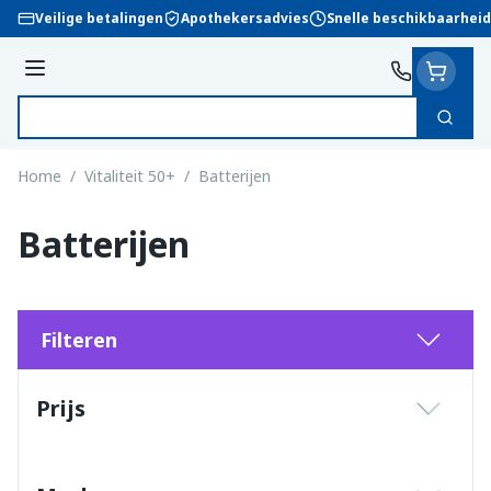
Ga naar de inhoud
Veilige betalingen
Apothekersadvies
Snelle beschikbaarheid
Menu
Zoek
Product, merk, categorie...
Home
/
Vitaliteit 50+
/
Batterijen
Batterijen
Filteren
Doorgaan naar productlijst
Prijs
filter