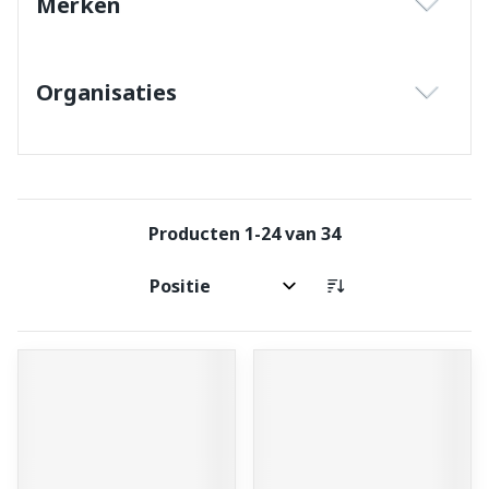
Merken
filter
Organisaties
filter
Producten
1
-
24
van
34
Sorteer op: