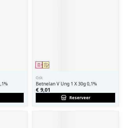
Geneesmiddel
Op voorschrift
Gsk
0,1%
Betnelan V Ung 1 X 30g 0,1%
€ 9,01
Reserveer