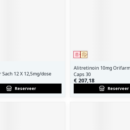
orging
Supplementen
Insectenw
middelen
n
Mondmaskers
issen
 -
uid
d
middel
voorschrift
Geneesmiddel
Op voorschrift
Alitretinoin 10mg Orifar
r Sach 12 X 12,5mg/dose
Caps 30
€ 207,18
Reserveer
Reserveer
Zelfbruiner
Scheren