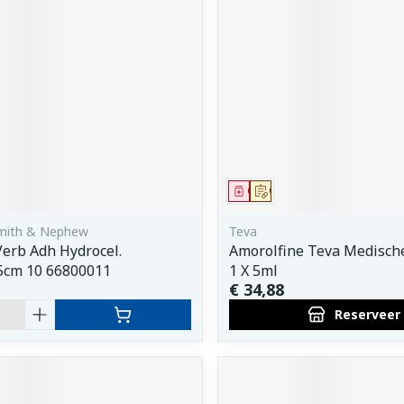
middel
Geneesmiddel
Op voorschrift
Smith & Nephew
Teva
Verb Adh Hydrocel.
Amorolfine Teva Medisch
5cm 10 66800011
1 X 5ml
€ 34,88
Reserveer