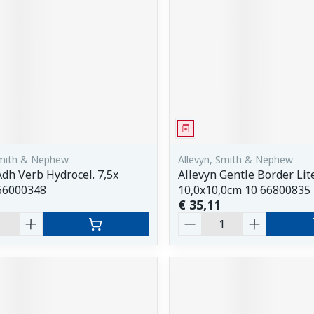
middel
Geneesmiddel
Smith & Nephew
Allevyn, Smith & Nephew
Adh Verb Hydrocel. 7,5x
Allevyn Gentle Border Lit
66000348
10,0x10,0cm 10 66800835
€ 35,11
Aantal