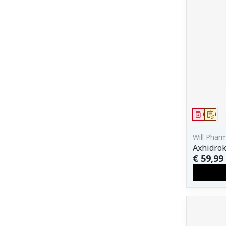
Genees
Op 
Will Phar
Axhidro
€ 59,99