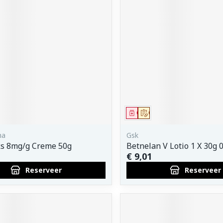
middel
voorschrift
Geneesmiddel
Op voorschrift
ma
Gsk
ks 8mg/g Creme 50g
Betnelan V Lotio 1 X 30g 
€ 9,01
Reserveer
Reserveer