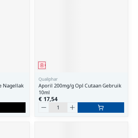
Geneesmiddel
Qualiphar
e Nagellak
Aporil 200mg/g Opl Cutaan Gebruik
10ml
€ 17,54
Aantal