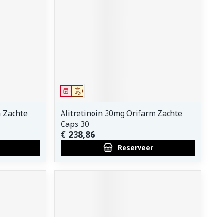
erende
Parfums en
geurproducten
Geneesmiddel
Op voorschrift
m Zachte
Alitretinoin 30mg Orifarm Zachte
Caps 30
€ 238,86
Reserveer
CBD