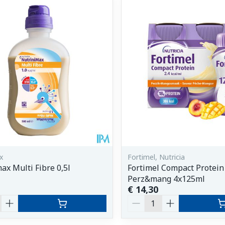
Enkel en vo
Toon meer
orging
Supplementen
Insectenw
middelen
n
Mondmaskers
issen
 -
uid
d
x
Fortimel, Nutricia
ax Multi Fibre 0,5l
Fortimel Compact Protein 
Perz&mang 4x125ml
Zelfbruiner
Scheren
€ 14,30
Aantal