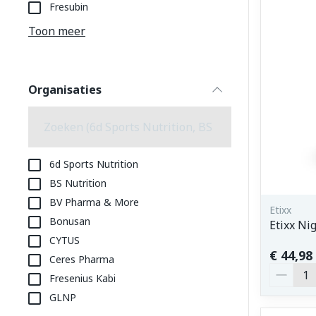
Aerosol toeste
kloven
Tabletten
Fresubin
Aerosol access
Blaren
Creme, gel en 
Toon meer
Zuurstof
Eelt
Eksteroog - li
Ademhalingss
Organisaties
Toon meer
filter
Spieren en g
Specifiek vo
6d Sports Nutrition
Naalden en s
BS Nutrition
Lichaamsverzo
BV Pharma & More
Infecties
Spuiten
Etixx
Deodorant
Bonusan
Etixx Ni
Oplossing voor
Gezichtsverzo
CYTUS
Naalden
Luizen
€ 44,98
Ceres Pharma
Aantal
Naalden voor 
Fresenius Kabi
- pennaalden
GLNP
Diagnostica
Toon meer