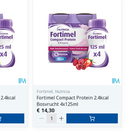
et
geneesmiddelen
erende
Parfums en
geurproducten
Fortimel, Nutricia
2.4kcal
Fortimel Compact Protein 2.4kcal
Bosvrucht 4x125ml
CBD
€ 14,30
Aantal