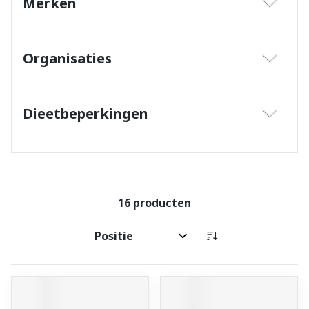
Merken
filter
Organisaties
filter
Dieetbeperkingen
filter
16
producten
Sorteer op: