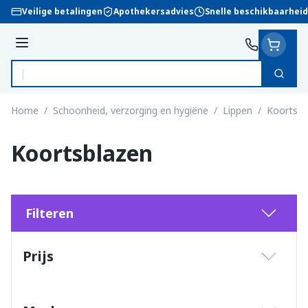
Ga naar de inhoud
Veilige betalingen
Apothekersadvies
Snelle beschikbaarheid
Menu
Zoek
Product, merk, categorie...
Home
/
Schoonheid, verzorging en hygiëne
/
Lippen
/
Koortsbl
Koortsblazen
Filteren
Doorgaan naar productlijst
Prijs
filter