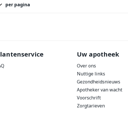
per pagina
orging
Supplementen
Insectenw
middelen
n
Mondmaskers
issen
 -
uid
d
lantenservice
Uw apotheek
AQ
Over ons
Nuttige links
Gezondheidsnieuws
Apotheker van wacht
Zelfbruiner
Scheren
Voorschrift
Zorgtarieven