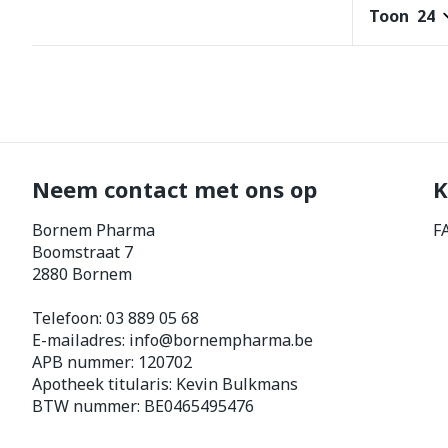
Toon
Haar
Gezichtsverz
Pillendozen e
Pigmentstoorn
accessoires
Gevoelige huid
geïrriteerde h
Gemengde hui
Neem contact met ons op
K
Doffe huid
Bornem Pharma
F
Toon meer
Boomstraat 7
2880
Bornem
Snurken
Telefoon:
03 889 05 68
E-mailadres:
info@
bornempharma.be
APB nummer:
120702
Apotheek titularis:
Kevin Bulkmans
BTW nummer:
BE0465495476