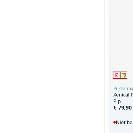
Genees
Op 
Pi Pharm
Xenical 
Pip
€ 79,90
Niet be