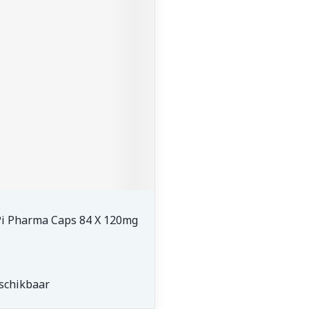
middel
voorschrift
a
Pi Pharma Caps 84 X 120mg
schikbaar