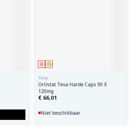
erende
Parfums en
geurproducten
Geneesmiddel
Op voorschrift
Teva
Orlistat Teva Harde Caps 90 X
120mg
CBD
€ 66,01
Niet beschikbaar