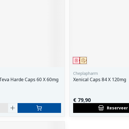
orging
Supplementen
Insectenw
middelen
n
Mondmaskers
issen
 -
uid
d
middel
Geneesmiddel
Op voorschrift
Cheplapharm
 Teva Harde Caps 60 X 60mg
Xenical Caps 84 X 120mg
Zelfbruiner
Scheren
€ 79,90
Reserveer