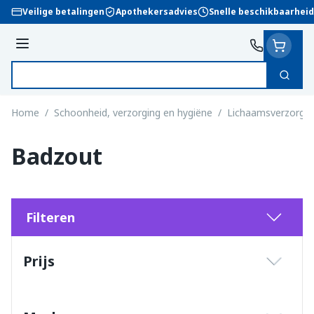
Ga naar de inhoud
Veilige betalingen
Apothekersadvies
Snelle beschikbaarheid
Menu
Zoek
Product, merk, categorie...
Home
/
Schoonheid, verzorging en hygiëne
/
Lichaamsverzorgin
Badzout
Filteren
Doorgaan naar productlijst
Prijs
filter