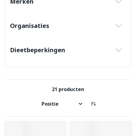
Merken
filter
Organisaties
filter
Dieetbeperkingen
filter
21
producten
Sorteer op: