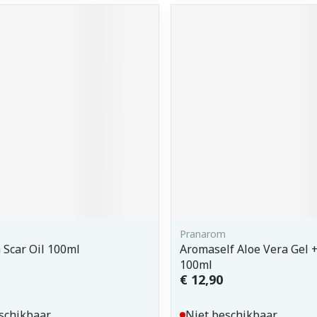
orging
Supplementen
Insectenw
middelen
n
Mondmaskers
issen
 -
uid
d
Zelfbruiner
Scheren
Pranarom
 Scar Oil 100ml
Aromaself Aloe Vera Gel 
100ml
€ 12,90
schikbaar
Niet beschikbaar