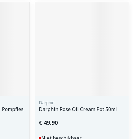
erende
Parfums en
geurproducten
CBD
Darphin
+ Pompfles
Darphin Rose Oil Cream Pot 50ml
€ 49,90
Niet beschikbaar