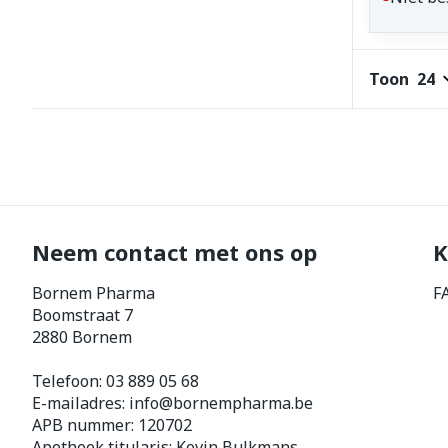
Toon
Neem contact met ons op
K
Bornem Pharma
F
Boomstraat 7
2880
Bornem
Telefoon:
03 889 05 68
E-mailadres:
info@
bornempharma.be
APB nummer:
120702
Apotheek titularis:
Kevin Bulkmans