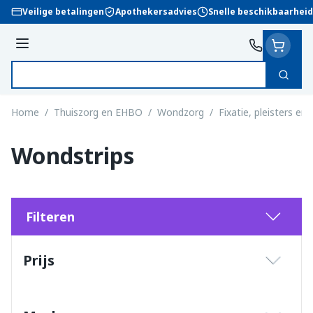
Ga naar de inhoud
Veilige betalingen
Apothekersadvies
Snelle beschikbaarheid
Menu
Zoek
Product, merk, categorie...
Home
/
Thuiszorg en EHBO
/
Wondzorg
/
Fixatie, pleisters en 
Wondstrips
Filteren
Doorgaan naar productlijst
Prijs
filter