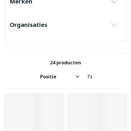
Merken
filter
Organisaties
filter
24
producten
Sorteer op: