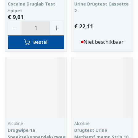
Cocaine Druglab Test
Urine Drugtest Cassette
+pipet
2
€ 9,01
Aantal
€ 22,11
Niet beschikbaar
Bestel
Alcoline
Alcoline
Drugwipe 1a
Drugtest Urine
Speeksel/oppervlak/zweettest
Methamf.mamp Strip 10