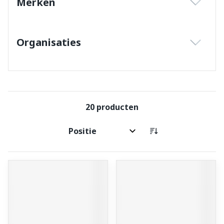
Merken
filter
Organisaties
filter
20
producten
Sorteer op: