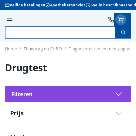
Ga naar de inhoud
Veilige betalingen
Apothekersadvies
Snelle beschikbaarheid
Menu
Zoek
Product, merk, categorie...
Home
/
Thuiszorg en EHBO
/
Diagnosetesten en meetapparatu
Drugtest
Filteren
Doorgaan naar productlijst
Prijs
filter