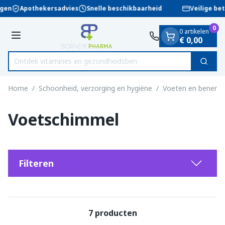
Dia 1 van 1
Ga naar de inhoud
ngen
Apothekersadvies
Snelle beschikbaarheid
Veilige bet
0
0 artikelen
Menu
€ 0,00
Ontdek vitamines en gezond
Zoek
Product, merk, categorie...
Home
/
Schoonheid, verzorging en hygiëne
/
Voeten en benen
/
Voetschimmel
Filteren
7
producten