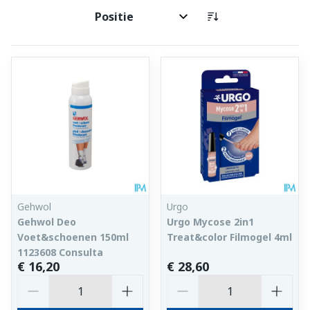
Sorteer op:
Gehwol
Urgo
Gehwol Deo
Urgo Mycose 2in1
Voet&schoenen 150ml
Treat&color Filmogel 4ml
1123608 Consulta
€ 16,20
€ 28,60
Aantal
Aantal