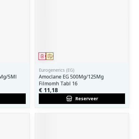
Geneesmiddel
Op voorschrift
Eurogenerics (EG)
5Mg/5Ml
Amoclane EG 500Mg/125Mg
Filmomh Tabl 16
€ 11,18
Reserveer