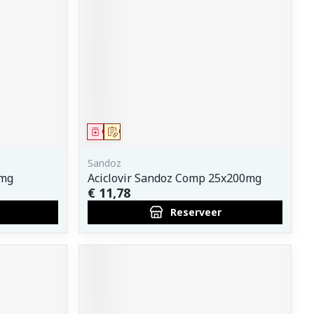
erende
Parfums en
geurproducten
Geneesmiddel
Op voorschrift
Sandoz
0mg
Aciclovir Sandoz Comp 25x200mg
€ 11,78
Reserveer
CBD