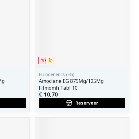
Geneesmiddel
Op voorschrift
Eurogenerics (EG)
Mg
Amoclane EG 875Mg/125Mg
Filmomh Tabl 10
€ 10,70
Reserveer