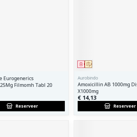
middel
voorschrift
Geneesmiddel
Op voorschrift
e Eurogenerics
Aurobindo
Amoxicillin AB 1000mg Di
25Mg Filmomh Tabl 20
X1000mg
€ 14,13
Reserveer
Reserveer