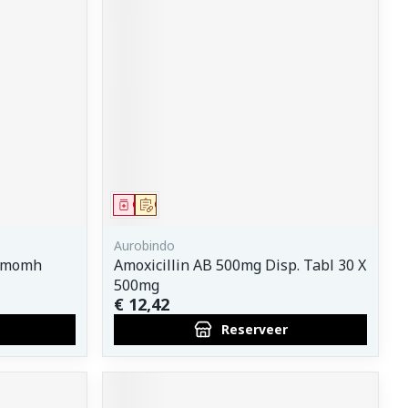
Geneesmiddel
Op voorschrift
Aurobindo
ilmomh
Amoxicillin AB 500mg Disp. Tabl 30 X
500mg
€ 12,42
Reserveer