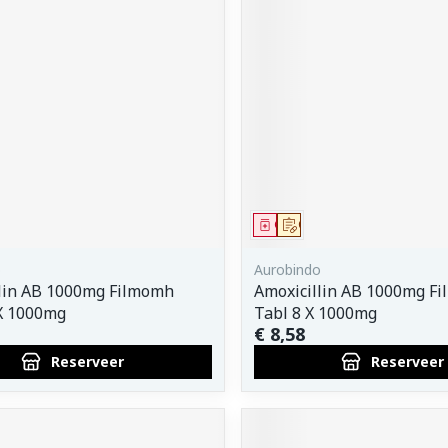
middel
voorschrift
Geneesmiddel
Op voorschrift
o
Aurobindo
llin AB 1000mg Filmomh
Amoxicillin AB 1000mg F
X 1000mg
Tabl 8 X 1000mg
€ 8,58
Reserveer
Reserveer