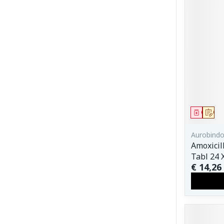
Genees
Op 
Aurobind
Amoxici
Tabl 24 
€ 14,26