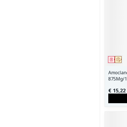
Genees
Op 
Amoclan
875Mg/1
€ 15,22