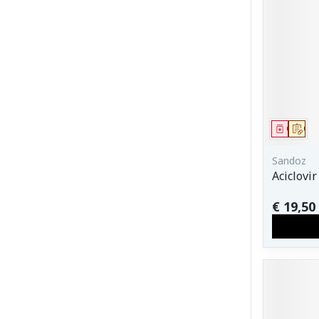
Genees
Op 
Sandoz
Aciclov
€ 19,50