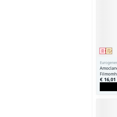
Genees
Op 
Eurogener
Amoclan
Filmomh
€ 16,01