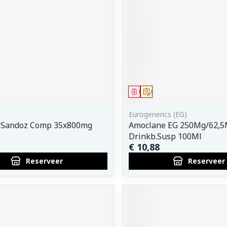
middel
voorschrift
Geneesmiddel
Op voorschrift
Eurogenerics (EG)
ir Sandoz Comp 35x800mg
Amoclane EG 250Mg/62,
Drinkb.Susp 100Ml
€ 10,88
Reserveer
Reserveer