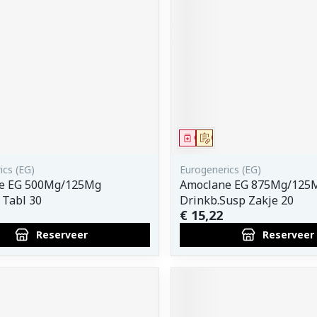
middel
voorschrift
Geneesmiddel
Op voorschrift
ics (EG)
Eurogenerics (EG)
e EG 500Mg/125Mg
Amoclane EG 875Mg/125
 Tabl 30
Drinkb.Susp Zakje 20
€ 15,22
Reserveer
Reserveer