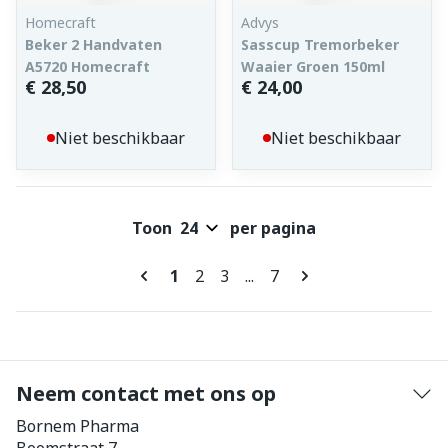
Homecraft
Advys
Beker 2 Handvaten
Sasscup Tremorbeker
A5720 Homecraft
Waaier Groen 150ml
€ 28,50
€ 24,00
Niet beschikbaar
Niet beschikbaar
Toon
per pagina
Pagina's
U lees momenteel pagina
Pagina
Pagina
Pagina
1
2
3
...
7
Neem contact met ons op
Bornem Pharma