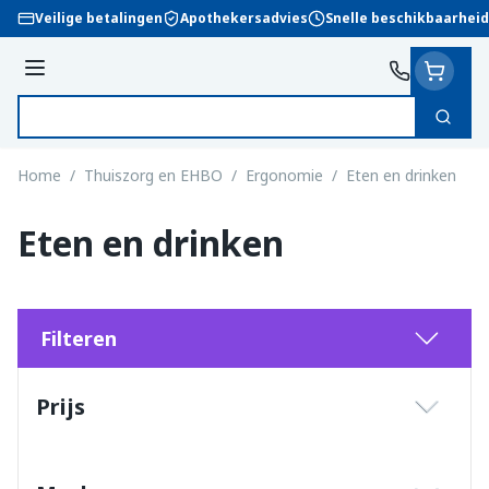
Ga naar de inhoud
Veilige betalingen
Apothekersadvies
Snelle beschikbaarheid
Menu
Zoek
Product, merk, categorie...
Home
/
Thuiszorg en EHBO
/
Ergonomie
/
Eten en drinken
Eten en drinken
Filteren
Doorgaan naar productlijst
Prijs
filter