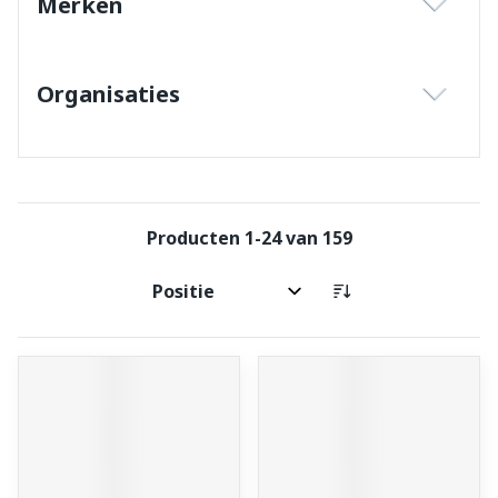
Merken
filter
Organisaties
filter
Producten
1
-
24
van
159
Sorteer op: