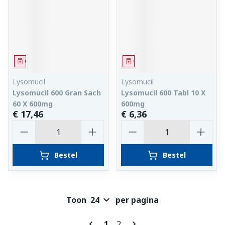
Geneesmiddel
Geneesmiddel
Lysomucil
Lysomucil
Lysomucil 600 Gran Sach
Lysomucil 600 Tabl 10 X
60 X 600mg
600mg
€ 17,46
€ 6,36
Aantal
Aantal
Bestel
Bestel
Toon
per pagina
Pagina's
U lees momenteel pagina
Pagina
1
2