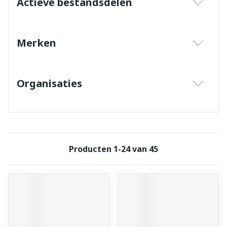
Actieve bestandsdelen
filter
Merken
filter
Organisaties
filter
Producten
1
-
24
van
45