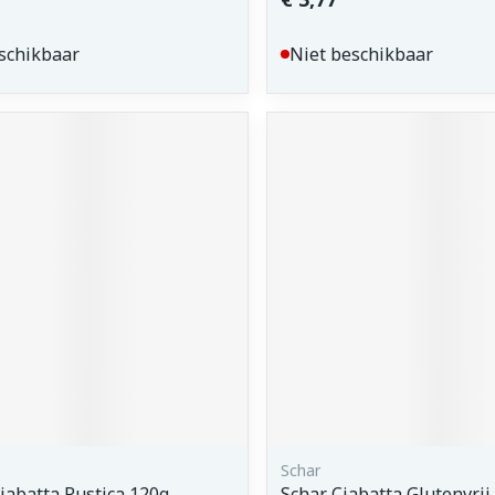
schikbaar
Niet beschikbaar
Schar
Ciabatta Rustica 120g
Schar Ciabatta Glutenvrij