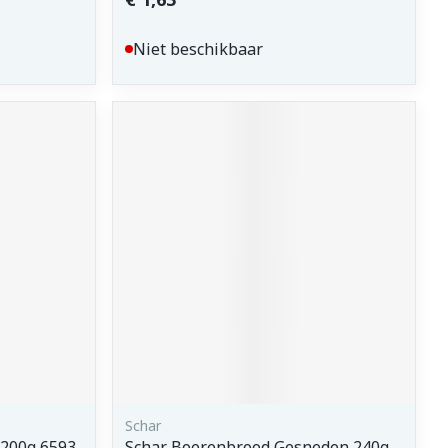
Niet beschikbaar
Schar
 200g 6593
Schar Boerenbrood Gesneden 240g