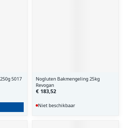
erende
Parfums en
geurproducten
250g 5017
Nogluten Bakmengeling 25kg
Revogan
CBD
€ 183,52
Niet beschikbaar