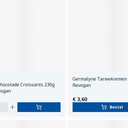
orging
Supplementen
Insectenw
middelen
n
Mondmaskers
issen
 -
uid
d
Germalyne Tarwekiemen 
Chocolade Croissants 230g
Revogan
Zelfbruiner
Scheren
vogan
€ 3,60
Bestel