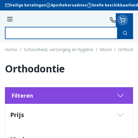
Ga naar de inhoud
Veilige betalingen
Apothekersadvies
Snelle beschikbaarheid
Menu
Zoek
Product, merk, categorie...
Home
/
Schoonheid, verzorging en hygiëne
/
Mond
/
Orthodon
Orthodontie
Filteren
Doorgaan naar productlijst
Prijs
filter