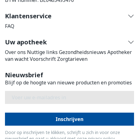
BTW nummer:
BE0465495476
Klantenservice
FAQ
Uw apotheek
Over ons
Nuttige links
Gezondheidsnieuws
Apotheker
van wacht
Voorschrift
Zorgtarieven
Nieuwsbrief
Blijf op de hoogte van nieuwe producten en promoties
E-mail adres
Inschrijven
Door op inschrijven te klikken, schrijft u zich in voor onze
nieuwsbrief en gaat u akkoord met onze
privacy policy
.