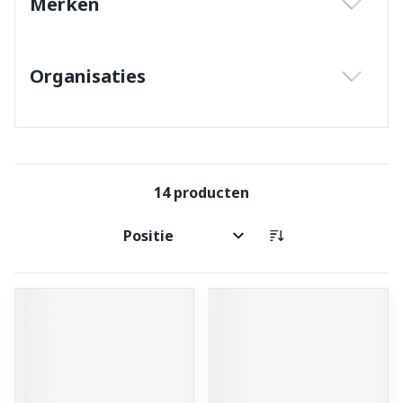
Merken
filter
Organisaties
filter
14
producten
Sorteer op: