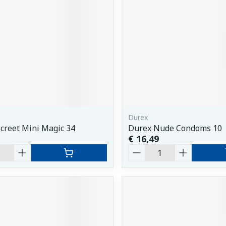
orging
Supplementen
Insectenw
middelen
n
Mondmaskers
issen
 -
uid
d
Durex
creet Mini Magic 34
Durex Nude Condoms 10
€ 16,49
Aantal
Zelfbruiner
Scheren