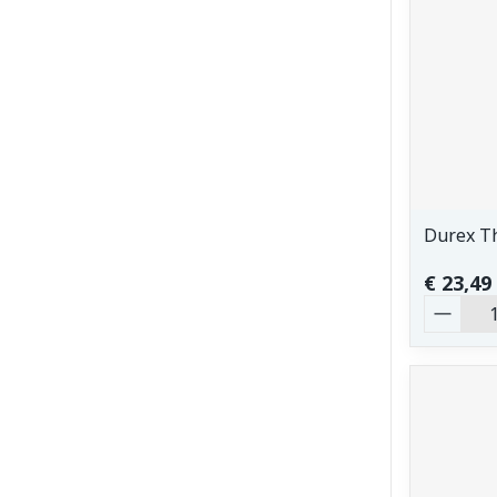
Durex T
€ 23,49
Aantal