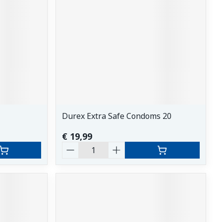
erende
Parfums en
geurproducten
Durex Extra Safe Condoms 20
€ 19,99
Aantal
CBD