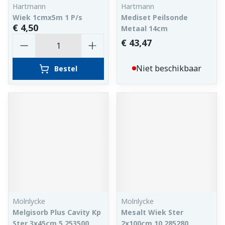
Hartmann
Hartmann
Wiek 1cmx5m 1 P/s
Mediset Peilsonde
€ 4,50
Metaal 14cm
Aantal
€ 43,47
Niet beschikbaar
Bestel
Molnlycke
Molnlycke
Melgisorb Plus Cavity Kp
Mesalt Wiek Ster
Ster 3x45cm 5 253500
2x100cm 10 285280