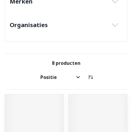
Merken
filter
Organisaties
filter
8
producten
Sorteer op: