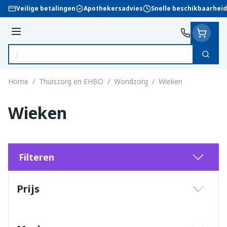
Ga naar de inhoud
Veilige betalingen
Apothekersadvies
Snelle beschikbaarheid
Menu
Zoek
Product, merk, categorie...
Home
/
Thuiszorg en EHBO
/
Wondzorg
/
Wieken
Wieken
Filteren
Doorgaan naar productlijst
Prijs
filter