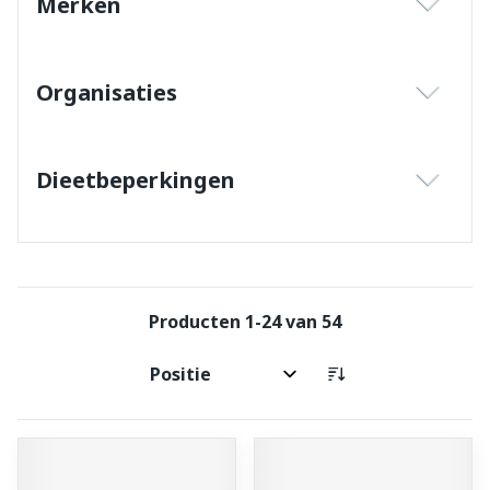
Merken
filter
Organisaties
filter
Dieetbeperkingen
filter
Producten
1
-
24
van
54
Sorteer op: