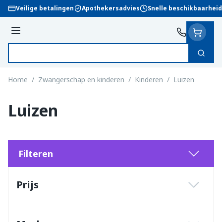
Ga naar de inhoud
Veilige betalingen
Apothekersadvies
Snelle beschikbaarheid
Menu
Zoek
Product, merk, categorie...
Home
/
Zwangerschap en kinderen
/
Kinderen
/
Luizen
Luizen
Filteren
Doorgaan naar productlijst
Prijs
filter