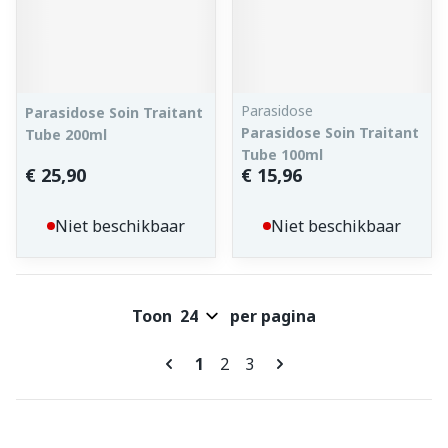
Parasidose
Parasidose Soin Traitant
Parasidose Soin Traitant
Tube 200ml
Tube 100ml
€ 25,90
€ 15,96
Niet beschikbaar
Niet beschikbaar
Toon
per pagina
Pagina's
U lees momenteel pagina
Pagina
Pagina
1
2
3