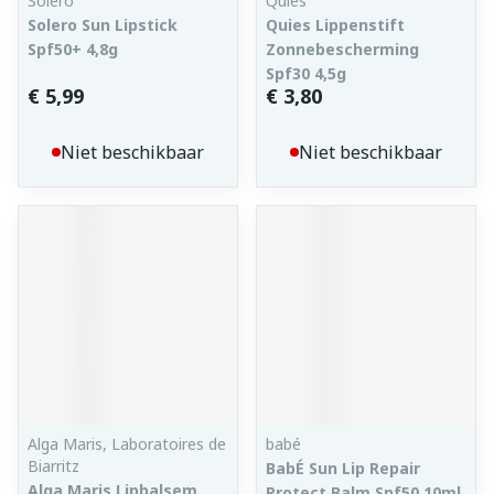
Solero
Quies
Solero Sun Lipstick
Quies Lippenstift
Spf50+ 4,8g
Zonnebescherming
Spf30 4,5g
€ 5,99
€ 3,80
Niet beschikbaar
Niet beschikbaar
Alga Maris, Laboratoires de
babé
Biarritz
BabÉ Sun Lip Repair
Alga Maris Lipbalsem
Protect Balm Spf50 10ml