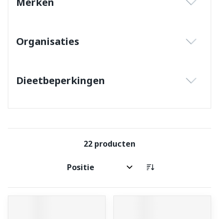
Merken
filter
Organisaties
filter
Dieetbeperkingen
filter
22
producten
Sorteer op: