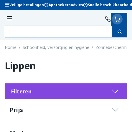
Ga naar de inhoud
Veilige betalingen
Apothekersadvies
Snelle beschikbaarheid
Menu
Zoek
Product, merk, categorie...
Home
/
Schoonheid, verzorging en hygiëne
/
Zonnebeschermin
Lippen
Filteren
Doorgaan naar productlijst
Prijs
filter