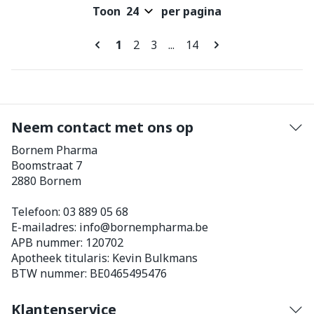
Toon
per pagina
Pagina's
U lees momenteel pagina
Pagina
Pagina
Pagina
1
2
3
...
14
Neem contact met ons op
Bornem Pharma
Boomstraat 7
2880
Bornem
Telefoon:
03 889 05 68
E-mailadres:
info@
bornempharma.be
APB nummer:
120702
Apotheek titularis:
Kevin Bulkmans
BTW nummer:
BE0465495476
Klantenservice