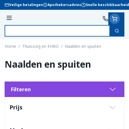
Ga naar de inhoud
Veilige betalingen
Apothekersadvies
Snelle beschikbaarheid
Menu
Zoek
Product, merk, categorie...
Home
/
Thuiszorg en EHBO
/
Naalden en spuiten
Naalden en spuiten
Filteren
Doorgaan naar productlijst
Prijs
filter