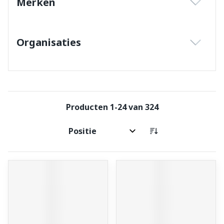
Merken
filter
Organisaties
filter
Producten
1
-
24
van
324
Sorteer op: