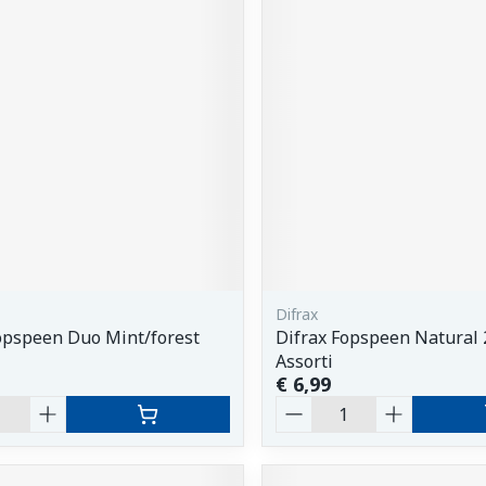
Difrax
opspeen Duo Mint/forest
Difrax Fopspeen Natural
Assorti
€ 6,99
Aantal