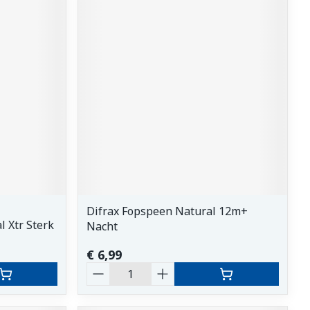
Difrax Fopspeen Natural 12m+
l Xtr Sterk
Nacht
€ 6,99
Aantal