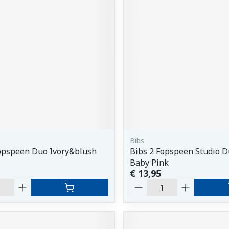
orging
Supplementen
Insectenw
middelen
n
Mondmaskers
issen
 -
uid
d
Bibs
opspeen Duo Ivory&blush
Bibs 2 Fopspeen Studio D
Zelfbruiner
Scheren
Baby Pink
€ 13,95
Aantal