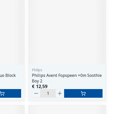
erende
Parfums en
geurproducten
Philips
uo Block
Philips Avent Fopspeen +0m Soothie
CBD
Boy 2
€ 12,59
Aantal