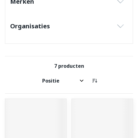
Merken
filter
Organisaties
filter
7
producten
Sorteer op: