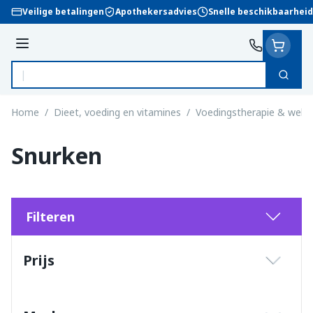
Ga naar de inhoud
Veilige betalingen
Apothekersadvies
Snelle beschikbaarheid
Menu
Zoek
Product, merk, categorie...
Home
/
Dieet, voeding en vitamines
/
Voedingstherapie & welzi
Snurken
Filteren
Doorgaan naar productlijst
Prijs
filter