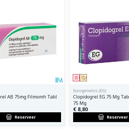
middel
voorschrift
Geneesmiddel
Op voorschrift
o
Eurogenerics (EG)
rel AB 75mg Filmomh Tabl
Clopidogrel EG 75 Mg Tabl
75 Mg
€ 8,80
Reserveer
Reserveer