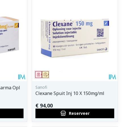
Geneesmiddel
Op voorschrift
harma Opl
Sanofi
Clexane Spuit Inj 10 X 150mg/ml
€ 94,00
Reserveer