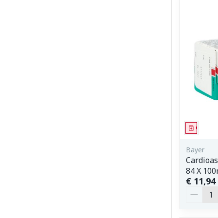
Genees
Bayer
Cardioas
84 X 10
€ 11,94
Aantal