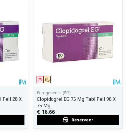
Geneesmiddel
Op voorschrift
Eurogenerics (EG)
 Pell 28 X
Clopidogrel EG 75 Mg Tabl Pell 98 X
75 Mg
€ 16,66
Reserveer