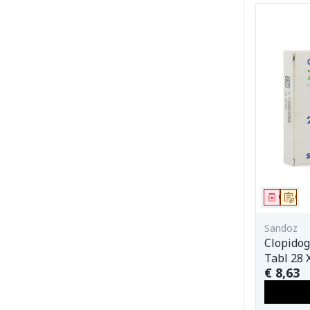
Genees
Op 
Sandoz
Clopidog
Tabl 28 
€ 8,63