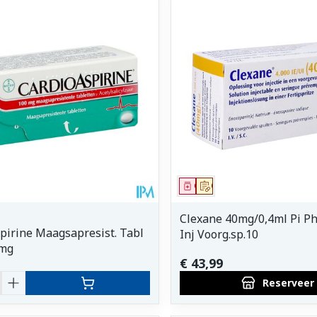
middel
Geneesmiddel
Op voorschrift
Clexane 40mg/0,4ml Pi P
pirine Maagsapresist. Tabl
Inj Voorg.sp.10
0mg
€ 43,99
Reserveer