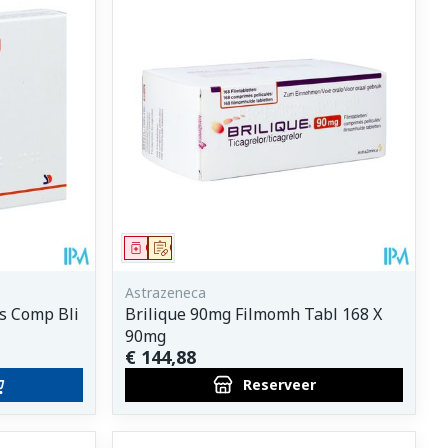
et
geneesmiddelen
erende
Parfums en
geurproducten
Geneesmiddel
Op voorschrift
Astrazeneca
s Comp Bli
Brilique 90mg Filmomh Tabl 168 X
90mg
€ 144,88
CBD
Reserveer