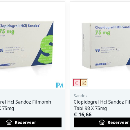
middel
voorschrift
Geneesmiddel
Op voorschrift
Sandoz
rel Hcl Sandoz Filmomh
Clopidogrel Hcl Sandoz F
X 75mg
Tabl 98 X 75mg
€ 16,66
Reserveer
Reserveer