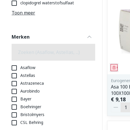
Aerosol toeste
kloven
Tabletten
clopidogrel waterstofsulfaat
Aerosol access
Blaren
Creme, gel en 
Toon meer
Zuurstof
Eelt
Eksteroog - li
Ademhalingss
Merken
Toon meer
filter
Spieren en g
Specifiek vo
Asaflow
Genees
Naalden en s
Astellas
Lichaamsverzo
Eurogener
Astrazeneca
Infecties
Spuiten
Asa 100 
Deodorant
Aurobindo
100X100
Oplossing voor
Gezichtsverzo
€ 9,18
Bayer
Naalden
Luizen
Aantal
Boehringer
Naalden voor 
Bristolmyers
- pennaalden
CSL Behring
Diagnostica
Toon meer