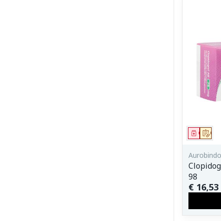
Genees
Op 
Aurobind
Clopidog
98
€ 16,53