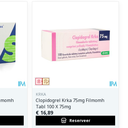
Geneesmiddel
Op voorschrift
KRKA
ilmomh
Clopidogrel Krka 75mg Filmomh
Tabl 100 X 75mg
€ 16,89
Reserveer