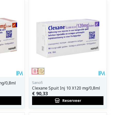
Geneesmiddel
Op voorschrift
mg/0,8ml
Sanofi
Clexane Spuit Inj 10 X120 mg/0,8ml
€ 90,33
Reserveer