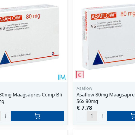
Enkel en vo
Toon meer
orging
Supplementen
Insectenw
middelen
n
Mondmaskers
issen
 -
uid
d
middel
Geneesmiddel
Asaflow
 80mg Maagsapres Comp Bli
Asaflow 80mg Maagsapre
mg
56x 80mg
€ 7,78
Zelfbruiner
Scheren
Aantal