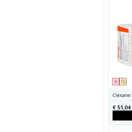
Genees
Op 
Clexane 
€ 51,04