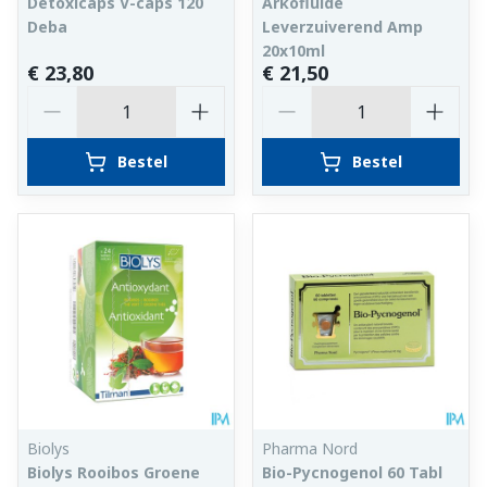
Detoxicaps V-caps 120
Arkofluide
Deba
Leverzuiverend Amp
20x10ml
€ 23,80
€ 21,50
Aantal
Aantal
Bestel
Bestel
Biolys
Pharma Nord
Biolys Rooibos Groene
Bio-Pycnogenol 60 Tabl