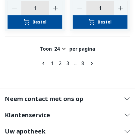
Aantal
Aantal
Bestel
Bestel
Toon
per pagina
Pagina's
U lees momenteel pagina
Pagina
Pagina
Pagina
1
2
3
...
8
Neem contact met ons op
Klantenservice
Uw apotheek