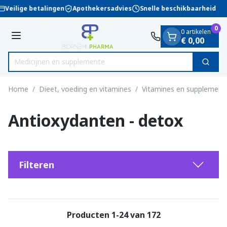
Dia 1 van 1
Ga naar de inhoud
Veilige betalingen
Apothekersadvies
Snelle beschikbaarheid
0
0 artikelen
Menu
€ 0,00
Medici
Zoek
Product, merk, categorie...
Home
/
Dieet, voeding en vitamines
/
Vitamines en supplement
Antioxydanten - detox
Filteren
Producten
1
-
24
van
172