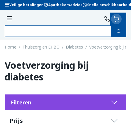
Ga naar de inhoud
Veilige betalingen
Apothekersadvies
Snelle beschikbaarheid
Menu
Zoek
Product, merk, categorie...
Home
/
Thuiszorg en EHBO
/
Diabetes
/
Voetverzorging bij di
Voetverzorging bij
diabetes
Filteren
Doorgaan naar productlijst
Prijs
filter