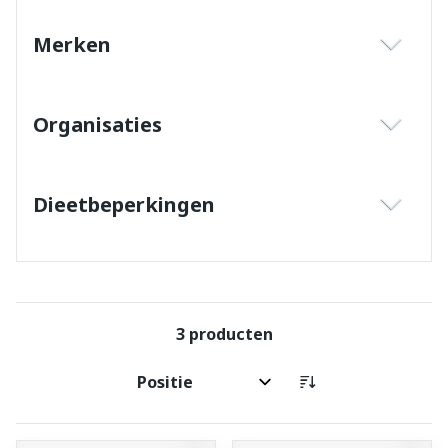
Merken
filter
Organisaties
filter
Dieetbeperkingen
filter
3
producten
Sorteer op: