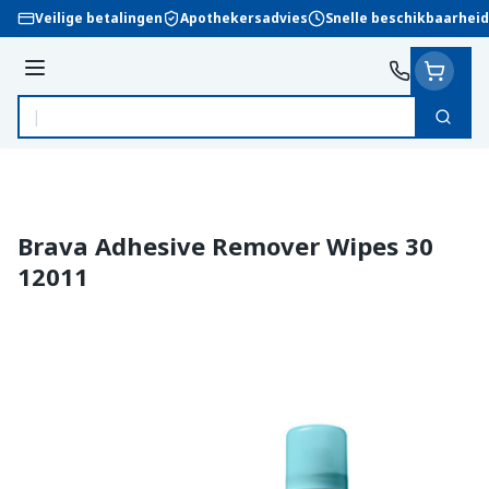
Ga naar de inhoud
Veilige betalingen
Apothekersadvies
Snelle beschikbaarheid
Menu
Zoek
Product, merk, categorie...
Brava Adhesive Remover Wipes 30
12011