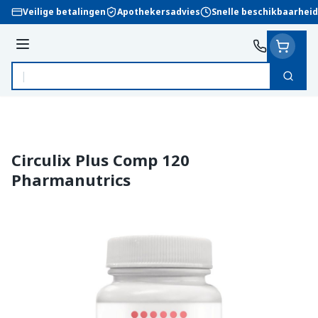
Ga naar de inhoud
Veilige betalingen
Apothekersadvies
Snelle beschikbaarheid
Menu
Zoek
Product, merk, categorie...
Circulix Plus Comp 120
Pharmanutrics