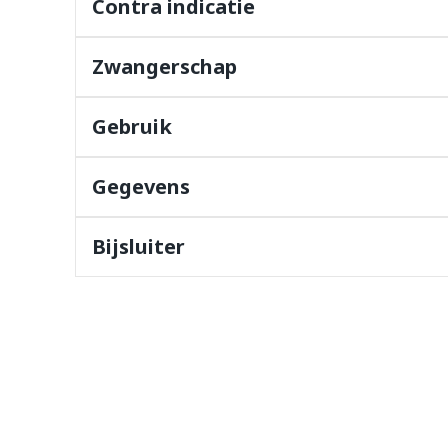
Contra indicatie
orging
Supplementen
Insectenw
middelen
Zwangerschap
n
Mondmaskers
issen
 -
Gebruik
uid
d
Gegevens
Bijsluiter
Zelfbruiner
Scheren