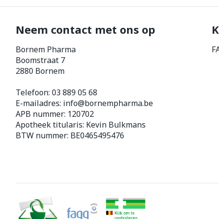
Neem contact met ons op
K
Bornem Pharma
F
Boomstraat 7
2880
Bornem
Telefoon:
03 889 05 68
E-mailadres:
info@
bornempharma.be
APB nummer:
120702
Apotheek titularis:
Kevin Bulkmans
BTW nummer:
BE0465495476