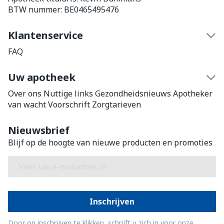
BTW nummer:
BE0465495476
Klantenservice
FAQ
Uw apotheek
Over ons
Nuttige links
Gezondheidsnieuws
Apotheker
van wacht
Voorschrift
Zorgtarieven
Nieuwsbrief
Blijf op de hoogte van nieuwe producten en promoties
E-mail adres
Inschrijven
Door op inschrijven te klikken, schrijft u zich in voor onze