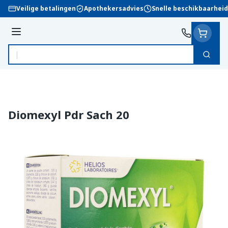
Ga naar de inhoud
Veilige betalingen
Apothekersadvies
Snelle beschikbaarheid
Menu
Zoek
Product, merk, categorie...
Diomexyl Pdr Sach 20