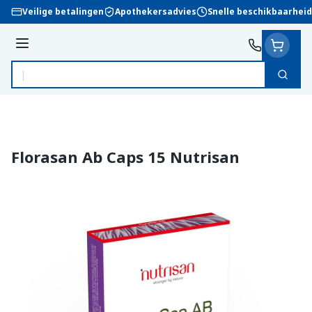
Ga naar de inhoud
Veilige betalingen
Apothekersadvies
Snelle beschikbaarheid
Menu
Zoek
Product, merk, categorie...
Florasan Ab Caps 15 Nutrisan