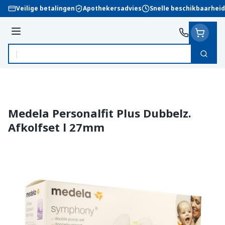
Ga naar de inhoud
Veilige betalingen
Apothekersadvies
Snelle beschikbaarheid
Menu
Zoek
Product, merk, categorie...
Medela Personalfit Plus Dubbelz.
Afkolfset l 27mm