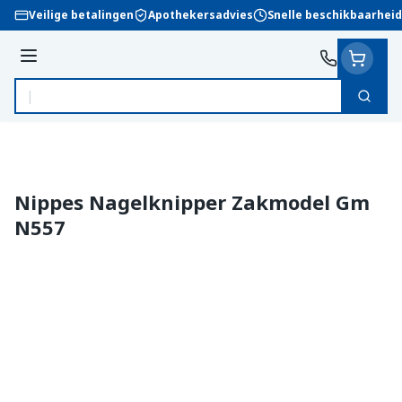
Ga naar de inhoud
Veilige betalingen
Apothekersadvies
Snelle beschikbaarheid
Menu
Zoek
Product, merk, categorie...
Nippes Nagelknipper Zakmodel Gm
N557