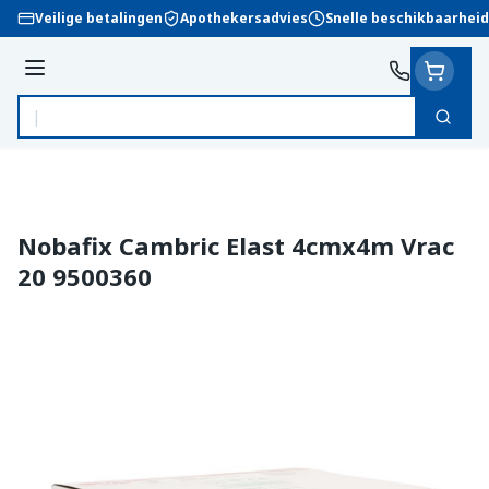
Ga naar de inhoud
Veilige betalingen
Apothekersadvies
Snelle beschikbaarheid
Menu
Zoek
Product, merk, categorie...
Nobafix Cambric Elast 4cmx4m Vrac
20 9500360