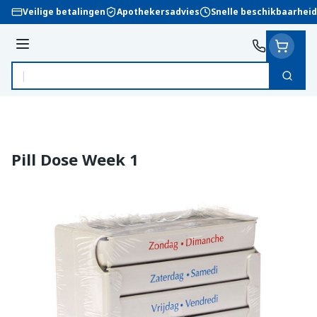
Ga naar de inhoud
Veilige betalingen
Apothekersadvies
Snelle beschikbaarheid
Menu
Zoek
Product, merk, categorie...
Pill Dose Week 1