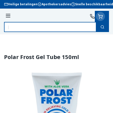
Ga naar de inhoud
Veilige betalingen
Apothekersadvies
Snelle beschikbaarheid
Menu
Zoek
Product, merk, categorie...
Polar Frost Gel Tube 150ml