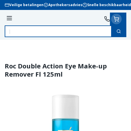
Ga naar de inhoud
Veilige betalingen
Apothekersadvies
Snelle beschikbaarheid
Menu
Zoek
Product, merk, categorie...
Roc Double Action Eye Make-up
Remover Fl 125ml