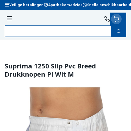
Ga naar de inhoud
Veilige betalingen
Apothekersadvies
Snelle beschikbaarheid
Menu
Zoek
Product, merk, categorie...
Suprima 1250 Slip Pvc Breed
Drukknopen Pl Wit M