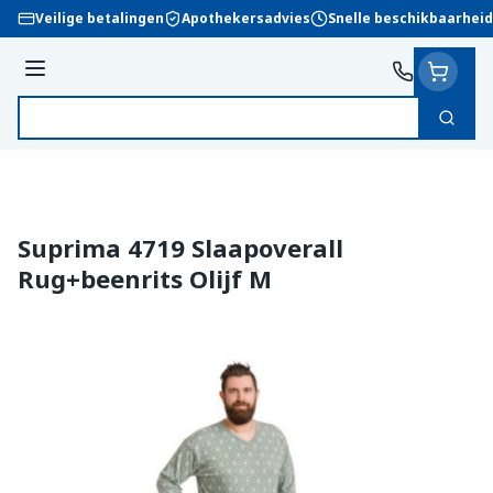
Ga naar de inhoud
Veilige betalingen
Apothekersadvies
Snelle beschikbaarheid
Menu
Zoek
Product, merk, categorie...
Suprima 4719 Slaapoverall
Rug+beenrits Olijf M