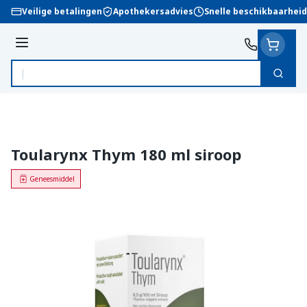
Ga naar de inhoud
Veilige betalingen
Apothekersadvies
Snelle beschikbaarheid
Menu
Zoek
Product, merk, categorie...
Toularynx Thym 180 ml siroop
Geneesmiddel