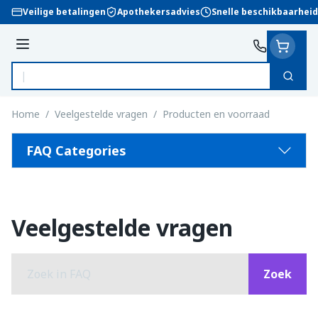
Ga naar de inhoud
Veilige betalingen
Apothekersadvies
Snelle beschikbaarheid
Menu
Zoek
Product, merk, categorie...
Home
/
Veelgestelde vragen
/
Producten en voorraad
FAQ Categories
Veelgestelde vragen
Zoek
Zoek