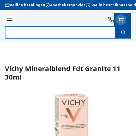
Ga naar de inhoud
Veilige betalingen
Apothekersadvies
Snelle beschikbaarheid
Menu
Zoek
Product, merk, categorie...
Vichy Mineralblend Fdt Granite 11
30ml