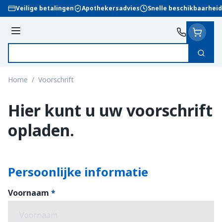
Ga naar de inhoud
Veilige betalingen
Apothekersadvies
Snelle beschikbaarheid
Menu
Zoek
Product, merk, categorie...
Home
/
Voorschrift
Hier kunt u uw voorschrift
opladen.
Persoonlijke informatie
Voornaam