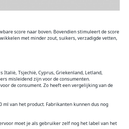
Bed
ing zon
Doorliggen - decubitis
Toon meer
gie
Urinewegen
wbare score naar boven. Bovendien stimuleert de score
ikkelen met minder zout, suikers, verzadigde vetten,
eid,
Stoppen met roken
n stress
it en intieme
Gezichtsreiniging -
ontschminken
en
Instrumenten
 -
en
Reinigingsmelk, - crème, -
sche
Anti tumor middelen
ls Italië, Tsjechië, Cyprus, Griekenland, Letland,
ie
olie en gel
ers misleidend zijn voor de consumenten.
ijn
Tonic - lotion
k voor de consument. Zo heeft een vergelijking van de
Anesthesie
zorging
Micellair water
00 ml van het product. Fabrikanten kunnen dus nog
Specifiek voor de ogen
hie
Diverse
Toon meer
et
geneesmiddelen
rvoor moet je als gebruiker zelf nog het label van het