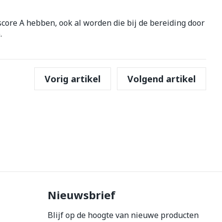
erende
Parfums en
 score A hebben, ook al worden die bij de bereiding door
geurproducten
.
Vorig artikel
Volgend artikel
CBD
Nieuwsbrief
Blijf op de hoogte van nieuwe producten