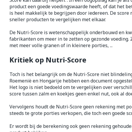
Score kan daarbij helpen. . In één oogopslag kan je als
product een goede voedingswaarde heeft, of dat het bet
Zuurstof
Eelt
is heel makkelijk te begrijpen door iedereen. De score
Eksteroog - li
sneller producten te vergelijken met elkaar.
Ademhalingss
Toon meer
De Nutri-Score is wetenschappelijk onderbouwd en kwa
fabrikanten om meer in te zetten op gezonde voeding.
Spieren en g
met meer volle granen of in kleinere porties, ...
Specifiek vo
Kritiek op Nutri-Score
Naalden en s
Lichaamsverzo
Infecties
Spuiten
Toch is het belangrijk om de Nutri-Score niet blindelings
Deodorant
Roemenië en Hongarije hebben een document opgesteld 
Oplossing voor
Gezichtsverzo
Het logo is niet bedoeld om te vergelijken over verschi
Naalden
Luizen
score tussen zalm en koekjes geen enkel nut, ook al do
Naalden voor 
Vervolgens houdt de Nutri-Score geen rekening met por
- pennaalden
Diagnostica
steeds te grote porties verkopen, die toch een goede sc
Toon meer
Er wordt bij de berekening ook geen rekening gehouden 