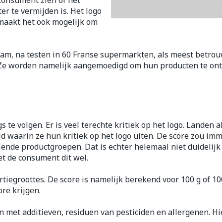
 consument zien of het
Nagelbijten
Overige diabetes
Zonnebank
Accessoires
er te vermijden is. Het logo
producten
Nagelversterkend
Voorbereid
 maakt het ook mogelijk om
kdoorn
Naalden voor
Toon meer
Toon meer
telsel
Hormonaal stelsel
Gynaecolo
insulinespuiten
m, na testen in 60 Franse supermarkten, als meest betrou
Toon meer
 Ze worden namelijk aangemoedigd om hun producten te ontw
ewrichten
Zenuwstelsel
Slapeloosh
spanning e
or mannen
Make-up
Seksualite
hygiene
puiten
Sondes, baxters en
Bandages 
rging
Make-up penselen en
catheters
Orthopedie
Condooms 
Immuniteit
orthopedi
Allergie
gebruiksvoorwerpen
 te volgen. Er is veel terechte kritiek op het logo. Landen a
verbanden
Sondes
anticoncept
waarin ze hun kritiek op het logo uiten. De score zou imm
 injectie
Eyeliner - oogpotlood
rging
Accessoires voor sondes
Intiem welz
llende productgroepen. Dat is echter helemaal niet duidelij
Buik
Mascara
Acne
Oor
et de consument dit wel.
Baxters
Intieme ver
Arm
insulinepen
Oogschaduw
tiegroottes. De score is namelijk berekend voor 100 g of 1
Catheters
Massage
Elleboog
Toon meer
Afslanken
Homeopat
ore krijgen.
Toon meer
Enkel en vo
met additieven, residuen van pesticiden en allergenen. Hie
Toon meer