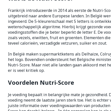
Vitaliteit 50+
Frankrijk introduceerde in 2014 als eerste de Nutri-Scor
Toon submenu voor Vitaliteit
Thuiszorg
Nagels en ho
uitgebreid naar andere Europese landen. In België werd 
Mond
Huid
Plantaardige 
ingevoerd. De 5-kleurenschaal met 5 letters is ontwikk
Natuur geneeskunde
Batterijen
wetenschappelijk algoritme. Hierbij krijgt gezonde voed
Toon submenu voor Natuur g
Droge mond
Ontsmetten e
voedingsstoffen die je beter beperkt de letter E. De vo
Toebehoren
Spijsverterin
Thuiszorg en EHBO
desinfecteren
zoals vezels, eiwitten, fruit en groenten. Elementen die 
Elektrische ta
Toon submenu voor Thuiszor
Steriel materi
teveel calorieën, verzadigde vetzuren, suiker en zout.
Schimmels
Interdentaal - 
Dieren en insecten
Vacht, huid o
Koortsblaasjes 
Toon submenu voor Dieren en
In België maken supermarktketens als Delhaize, Colru
Kunstgebit
het logo. Bovendien ondersteunt het Belgische ministe
Jeuk
Geneesmiddelen
Toon meer
Nutri-Score. Maar niet alle landen gaan akkoord met he
Toon submenu voor Geneesmi
er is veel kritiek op.
Voordelen Nutri-Score
Voeten en be
Aerosoltherap
zuurstof
Zware benen
Je voeding bepaalt in belangrijke mate je gezondheid.
Droge voeten, 
Aerosol toeste
voeding neemt de laatste jaren sterk toe. Het is echter
kloven
Tabletten
juiste informatie over voedingswaarden van producten 
Aerosol access
Blaren
Creme, gel en 