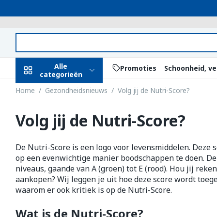
Ga naar de inhoud
Product, merk, categorie...
Alle
Promoties
Schoonheid, ve
categorieën
Home
/
Gezondheidsnieuws
/
Volg jij de Nutri-Score?
Promoties
Volg jij de Nutri-Score?
Schoonheid,
Haar en Hoof
Afslanken
Zwangerscha
Geheugen
Aromatherap
Lenzen en bri
Insecten
Maag darm st
verzorging en
hygiëne
Kammen - ont
Maaltijdverva
Zwangerschaps
Verstuiver
Lensproducte
Verzorging in
Maagzuur
Toon submenu voor Schoonhei
De Nutri-Score is een logo voor levensmiddelen. Deze
Seksualiteit
Beschadigd ha
Eetlustremme
Borstvoeding
Essentiële oli
Brillen
Anti insecten
Lever, galblaas
op een evenwichtige manier boodschappen te doen. De N
Dieet, voeding en
hoofdirritatie
pancreas
niveaus, gaande van A (groen) tot E (rood). Hou jij reke
Platte buik
Lichaamsverzo
Complex - com
Teken tang of 
vitamines
Toon submenu voor Dieet, vo
aankopen? Wij leggen je uit hoe deze score wordt toeg
Styling - spray
Braken
Vetverbrander
Vitamines en
Zware benen
waarom er ook kritiek is op de Nutri-Score.
Zwangerschap en
Verzorging
supplementen
Laxeermiddel
Toon meer
kinderen
Wat is de Nutri-Score?
Oligo-elemen
Honden
Toon submenu voor Zwangers
Toon meer
Toon meer
Toon meer