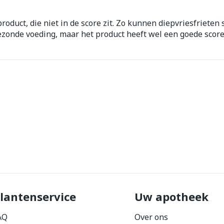
orging
Supplementen
Insectenw
roduct, die niet in de score zit. Zo kunnen diepvriesfrieten
middelen
ezonde voeding, maar het product heeft wel een goede score
n
Mondmaskers
issen
 -
uid
d
Zelfbruiner
Scheren
lantenservice
Uw apotheek
AQ
Over ons