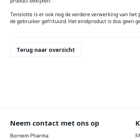
product bekijken.
Haar
Gezichtsverz
Tenslotte is er ook nog de verdere verwerking van het p
de gebruiker gefrituurd. Het eindproduct is dus geen g
Pillendozen e
Pigmentstoorn
accessoires
Gevoelige huid
geïrriteerde h
Terug naar overzicht
Gemengde hui
Doffe huid
Toon meer
Snurken
Neem contact met ons op
K
Bornem Pharma
F