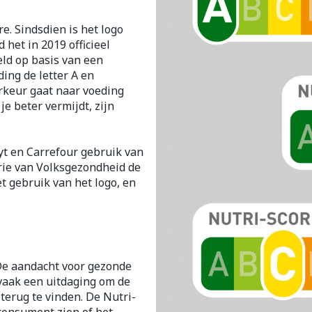
warmtethe
e. Sindsdien is het logo
 50+ categorie
Wondzorg
EHBO
even
Spieren en gewrichten
Gemoed en
het in 2019 officieel
Neus
Ogen
Ogen
Neus
olie
Homeopathie
eld op basis van een
Vilt
Podologie
ing de letter A en
eneeskunde categorie
n
Spray
Ooginfecties
Oogspoelin
Tabletten
orkeur gaat naar voeding
Handschoenen
Cold - Hot t
g
Oren
Ogen
je beter vermijdt, zijn
ndenborstels
Anti allergische en anti
Oogdruppe
warm/koud
Neussprays
g en EHBO categorie
aal
Wondhelend
inflammatoire middelen
flos
Creme - gel
Verbanddo
Brandwonden
f pluimen
Accessoires
- antiviraal
Ontzwellende middelen
 insecten categorie
yt en Carrefour gebruik van
Droge ogen
Medische h
Toon meer
rie van Volksgezondheid de
Glaucoom
Toon meer
t gebruik van het logo, en
ddelen categorie
Toon meer
nen
ie en
Nagels
Diabetes
Zonnebesc
Stoma
Hart- en bloedvaten
Bloedverdu
 De aandacht voor gezonde
eelt en
Nagellak
Bloedglucosemeter
Aftersun
Stomazakje
stolling
llen
 vaak een uitdaging om de
Kalk- en schimmelnagels
Teststrips en naalden
Lippen
Stomaplaat
terug te vinden. De Nutri-
oires
spray